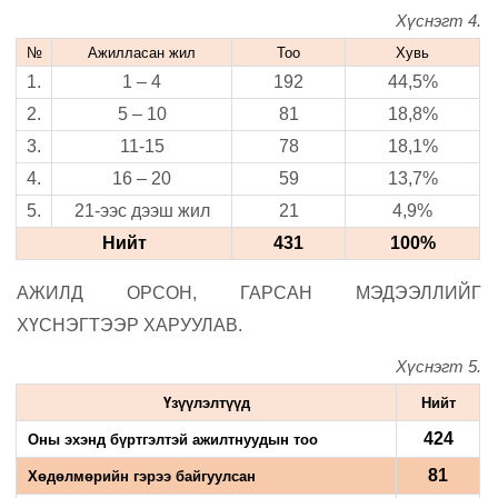
Хүснэгт 4.
№
Ажилласан жил
Тоо
Хувь
1.
1 – 4
192
44,5%
2.
5 – 10
81
18,8%
3.
11-15
78
18,1%
4.
16 – 20
59
13,7%
5.
21-ээс дээш жил
21
4,9%
Нийт
431
100%
АЖИЛД ОРСОН, ГАРСАН МЭДЭЭЛЛИЙГ
ХҮСНЭГТЭЭР ХАРУУЛАВ.
Хүснэгт 5.
Үзүүлэлтүүд
Нийт
424
Оны эхэнд бүртгэлтэй ажилтнуудын тоо
81
Хөдөлмөрийн гэрээ байгуулсан