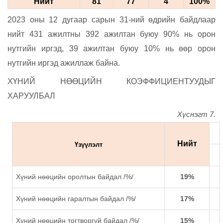
Нийт
81
77
4
100
%
2023 оны 12 дугаар сарын 31-ний өдрийн байдлаар
нийт 431 ажилтны 392 ажилтан буюу 90% нь орон
нутгийн иргэд, 39 ажилтан буюу 10% нь өөр орон
нутгийн иргэд ажиллаж байна.
ХҮНИЙ НӨӨЦИЙН КОЭФФИЦИЕНТУУДЫГ
ХАРУУЛБАЛ
Хүснэгт 7.
Нийт
Үзүүлэлт
Хүний нөөцийн оролтын байдал /%/
19%
Хүний нөөцийн гаралтын байдал /%/
17%
Хүний нөөцийн тогтворгүй байдал /%/
15%