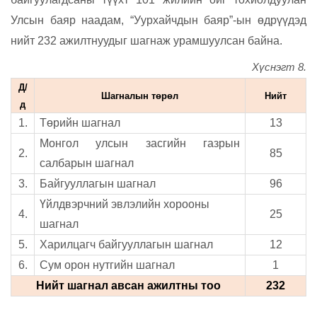
Улсын баяр наадам, “Уурхайчдын баяр”-ын өдрүүдэд
нийт 232 ажилтнуудыг шагнаж урамшуулсан байна.
Хүснэгт 8.
Д/
Шагналын төрөл
Нийт
д
1.
Төрийн шагнал
13
Монгол улсын засгийн газрын
2.
85
салбарын шагнал
3.
Байгууллагын шагнал
96
Үйлдвэрчний эвлэлийн хорооны
4.
25
шагнал
5.
Харилцагч байгууллагын шагнал
12
6.
Сум орон нутгийн шагнал
1
Нийт шагнал авсан ажилтны тоо
232