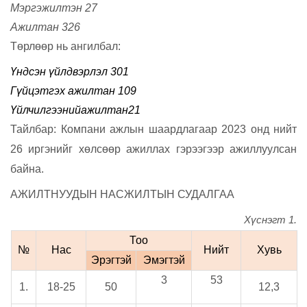
Мэргэжилтэн 27
Ажилтан 326
Төрлөөр нь ангилбал:
Үндсэн үйлдвэрлэл 301
Гүйцэтгэх ажилтан 109
Үйлчилгээний
ажилтан
21
Тайлбар: Компани ажлын шаардлагаар 2023 онд нийт
26 иргэнийг хөлсөөр ажиллах гэрээгээр ажиллуулсан
байна.
АЖИЛТНУУДЫН НАСЖИЛТЫН СУДАЛГАА
Хүснэгт 1.
Тоо
№
Нас
Нийт
Хувь
Эрэгтэй
Эмэгтэй
3
53
1.
18-25
50
12,3