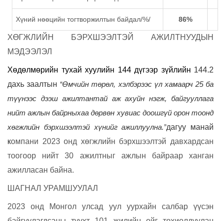
Хүний нөөцийн тогтворжилтын байдал/%/
86%
ХӨГЖЛИЙН БЭРХШЭЭЛТЭЙ АЖИЛТНУУДЫН
МЭДЭЭЛЭЛ
Хөдөлмөрийн тухай хуулийн 144 дүгээр зүйлийн
144.2
дахь заалтын
“
Өмчийн төрөл, хэлбэрээс үл хамаарч 25 ба
түүнээс дээш ажилтантай аж ахуйн нэгж, байгууллага
нийт ажлын байрныхаа дөрвөн хувиас доошгүй орон тоонд
хөгжлийн бэрхшээлтэй хүнийг ажиллуулна
.”
дагуу манай
к
омпани 2023 онд хөгжлийн бэрхшээлтэй давхардсан
тоогоор нийт 30 ажилтныг ажлын байраар ханган
ажилласан байна.
ШАГНАЛ УРАМШУУЛАЛ
2023 онд Монгол улсад уул уурхайн салбар үүсэн
байгуулагдсаны түүхт 101 жилийн ойг тохиолдуулан