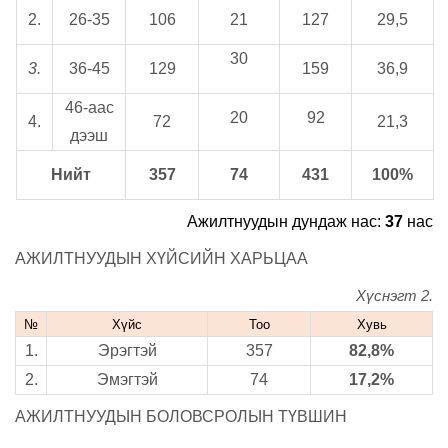
2.
26-35
106
21
127
29,5
30
3.
36-45
129
159
36,9
46-аас
20
92
4.
72
21,3
дээш
Нийт
3
5
7
74
431
100%
Ажилтнуудын дундаж нас:
37
нас
АЖИЛТНУУДЫН ХҮЙСИЙН ХАРЬЦАА
Хүснэгт 2.
№
Хүйс
Тоо
Хувь
1.
Эрэгтэй
357
82,8%
2.
Эмэгтэй
74
17,2%
АЖИЛТНУУДЫН БОЛОВСРОЛЫН ТҮВШИН