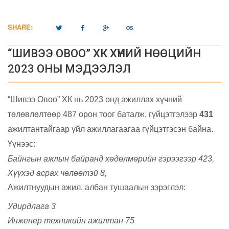
SHARE:
“ШИВЭЭ ОВОО” ХК ХҮНИЙ НӨӨЦИЙН
2023 ОНЫ МЭДЭЭЛЭЛ
“Шивээ Овоо” ХК нь 2023 онд ажиллах хүчний
төлөвлөлтөөр 487 орон тоог баталж, гүйцэтгэлээр
431
ажилтантайгаар үйл ажиллагаагаа гүйцэтгэсэн байна.
Үүнээс:
Байнгын ажлын байранд хөдөлмөрийн гэрээгээр 423,
Хүүхэд асрах чөлөөтэй 8,
Ажилтнуудын ажил, албан тушаалын зэрэглэл:
Удирдлага 3
Инженер техникийн ажилтан 75