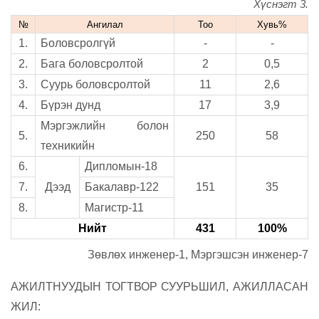
Хүснэгт 3.
№
Ангилал
Тоо
Хувь%
1.
Боловсролгүй
-
-
2.
Бага боловсролтой
2
0,5
3.
Суурь боловсролтой
11
2,6
4.
Бүрэн дунд
17
3,9
Мэргэжлийн болон
5.
250
58
техникийн
6.
Дипломын-18
7.
Дээд
Бакалавр-122
151
3
5
8.
Магистр-11
Нийт
431
100%
Зөвлөх инженер-1, Мэргэшсэн инженер-7
АЖИЛТНУУДЫН ТОГТВОР СУУРЬШИЛ, АЖИЛЛАСАН
ЖИЛ: