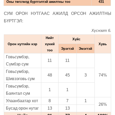
Оны төгсгөлд бүртгэлтэй ажилтны тоо
431
СУМ ОРОН НУТГААС АЖИЛД ОРСОН АЖИЛТНЫ
БҮРТГЭЛ:
Хүснэгт 6.
Нийт
Хүйс
Орон нутгийн нэр
хүний
Хувь
Эрэгтэй
Эмэгтэй
тоо
Говьсүмбэр,
11
11
Сүмбэр сум
Говьсүмбэр,
48
45
3
74%
Шивээговь сум
Говьсүмбэр,
1
1
Баянтал сум
Улаанбаатар хот
8
7
1
26%
Бусад орон нутаг
13
13