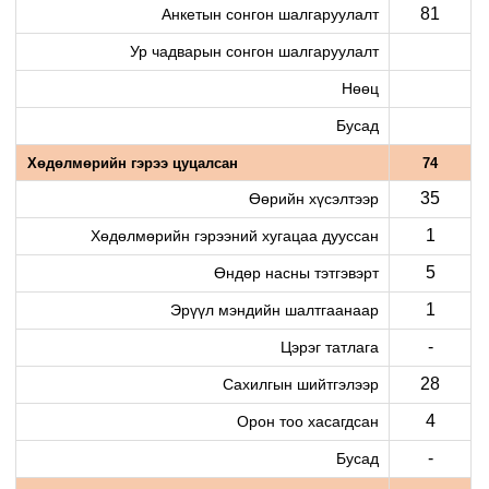
81
Анкетын сонгон шалгаруулалт
Ур чадварын сонгон шалгаруулалт
Нөөц
Бусад
Хөдөлмөрийн гэрээ цуцалсан
74
35
Өөрийн хүсэлтээр
1
Хөдөлмөрийн гэрээний хугацаа дууссан
5
Өндөр насны тэтгэвэрт
1
Эрүүл мэндийн шалтгаанаар
-
Цэрэг татлага
28
Сахилгын шийтгэлээр
4
Орон тоо хасагдсан
-
Бусад