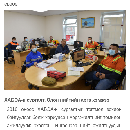
ерөөе.
ХАБЭА-н сургалт, Олон нийтийн арга хэмжээ
:
2016 оноос ХАБЭА-н сургалтыг тогтмол зохион
байгуулдаг болж хариуцсан мэргэжилтнийг томилон
ажиллуулж эхэлсэн. Ингэснээр нийт ажилтнуудын