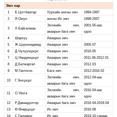
Эмч нар
1
Б.Цогтбаатар
Уурхайн анхны эмч
1994-1997
2
Я.Оюун
анхны Их эмч
1998-2007
Ээлжийн эмч,
2001.05-аас
3
Л.Байгалмаа
аваарын бага эмч
одоо
4
Шархүү
Аваарын эмч
5
Ж.Цэрэннадмид
Аваарын эмч
2005.07
6
Д.Чулуунцэцэг
Аваарын эмч
2010.05
7
Ц.Нандинцэцэг
Аваарын эмч
2011.06-2012.01
8
Д.Батжаргал
Аваарын эмч
2012.03
9
М.Гантогоо
Бага эмч
2012-2016.02
Ээлжийн эмч,
2012.04-аас
10
Г.Энхцэцэг
аваарын бага эмч
одоо
Ээлжийн эмч,
2016.04-аас
11
О.Уянга
аваарын бага эмч
одоо
12
Р.Даваадолгор
Аваарын бага эмч
2016.04-2018.04
13
Ө.Өнөрцэцэг
Их эмч
2016.08
14
С.Ганчимэг
Их эмч
2019.10 сараас