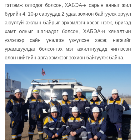
тэтгэмж олгодог болсон, ХАБЭА-н сарын аяныг жил
бүрийн 4, 10-р саруудад 2 удаа зохион байгуулж эрүүл
аюулгүй ажлын байрыг эрхэмлэгч хэсэг, нэгж, бригад
хамт олныг шагнадаг болсон, ХАБЭА-н хяналтын
үзлэгээр сайн үнэлгээ үзүүлсэн хэсэг, нэгжийг
урамшуулдаг болсонгэх мэт ажилтнуудад чиглэсэн
олон нийтийн арга хэмжээг зохион байгуулж байна.