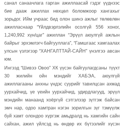
санал санаачлага гарган ажиллаасай гэдэг үүднээс
бие дааж ажиллах нөхцөл боломжоор хангахыг
зорьдог. Ийм учраас бид олон шинэ ажлыг төлөвлөн
ажилласнаар “Үйлдвэрлэлийн осолгүй 556 хоног,
1,240,992 хүн/цаг” ажиллан “Эрүүл аюулгүй ажлын
байрыг эрхэмлэгч байгууллага”, “Гамшгаас хамгаалах
улсын үзлэгээр “ХАНГАЛТТАЙ-САЙН” үнэлгээ авсан
юм.
Ингээд “Шивээ Овоо” ХК үүсэн байгуулагдсаны түүхт
30 жилийн ойн мэндийг ХАБЭА, аюулгүй
ажиллагааны анхны үндэс суурийг тавилцсан ахмад
уурхайчид, үе үеийн уурхайчид, удирдлагууд, эрүүл
мэндийн манаанд хоёргүй сэтгэлээр зүтгэж байсан
эмч нар, одоо хамтран нэгэн зорилгын зүг тэмүүлж
буй хамт олондоо хүргэж амьдралд нь хамгийн сайн
сайхан, ажил үйлсэд нь өндөр их бүтээлийг хүсэн