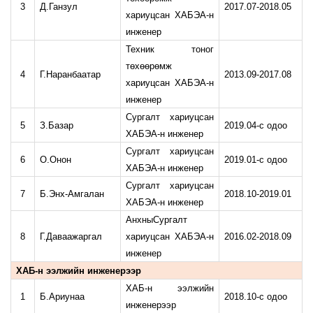
3
Д.Ганзул
2017.07-2018.05
хариуцсан ХАБЭА-н
инженер
Техник тоног
төхөөрөмж
4
Г.Наранбаатар
2013.09-2017.08
хариуцсан ХАБЭА-н
инженер
Сургалт хариуцсан
5
З.Базар
2019.04-с одоо
ХАБЭА-н инженер
Сургалт хариуцсан
6
О.Онон
2019.01-с одоо
ХАБЭА-н инженер
Сургалт хариуцсан
7
Б.Энх-Амгалан
2018.10-2019.01
ХАБЭА-н инженер
АнхныСургалт
8
Г.Даваажаргал
хариуцсан ХАБЭА-н
2016.02-2018.09
инженер
ХАБ-н ээлжийн инженерээр
ХАБ-н ээлжийн
1
Б.Ариунаа
2018.10-с одоо
инженерээр