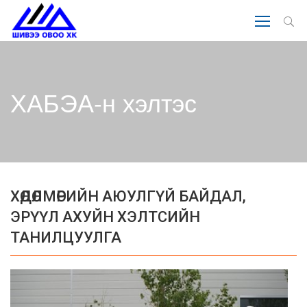
ХАБЭА-н хэлтэс
ХӨДӨЛМӨРИЙН АЮУЛГҮЙ БАЙДАЛ,
ЭРҮҮЛ АХУЙН ХЭЛТСИЙН
ТАНИЛЦУУЛГА