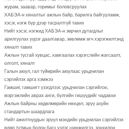
журам, заавар, горимыг боловсруулах
ХАБЭА-н хяналтыг ажлын байр, барилга байгууламж,
хэсэг, нэгж бүр дээр тасралтгүй тавих
Нийт хэсэг, нэгжид ХАБЭА-н зөрчил дутагдлыг
арилгуулах үүрэг даалгавар, зөвлөмж өгч хэрэгжилтэнд
хяналт тавих
Ажлын тусгай хувцас, хамгаалах хэрэгслийн жагсаалт,
олголт, хяналт
Галын аюул, гал түймрийн аюулаас урьдчилан
сэргийлэх арга хэмжээ
Гамшиг, гамшигт үзэгдлээс урьдчилан сэргийлэх,
мэргэжлийн аврах анги, бүлгийн гишүүдийг чадавхи
Ажлын
байрны хөдөлмөрийн нөхцөл, эрүү ахуйн
стандартын шаардлага
Нийт ажилтнуудын эрүүл мэндийн урьдчилан сэргийлэх
өдөр тутмын болон багц үзлэг шинжилгээ, зонхилон