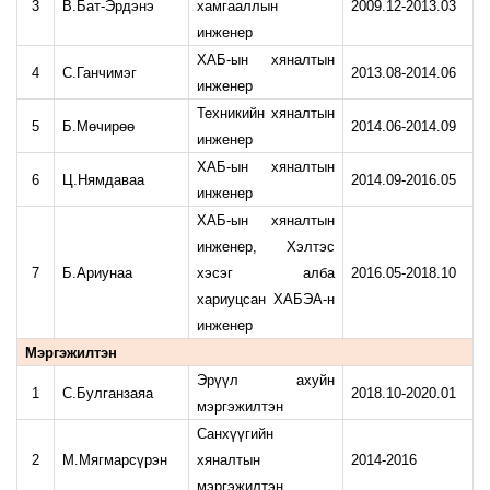
3
В.Бат-Эрдэнэ
хамгааллын
2009.12-2013.03
инженер
ХАБ-ын хяналтын
4
С.Ганчимэг
2013.08-2014.06
инженер
Техникийн хяналтын
5
Б.Мөчирөө
2014.06-2014.09
инженер
ХАБ-ын хяналтын
6
Ц.Нямдаваа
2014.09-2016.05
инженер
ХАБ-ын хяналтын
инженер, Хэлтэс
7
Б.Ариунаа
хэсэг алба
2016.05-2018.10
хариуцсан ХАБЭА-н
инженер
Мэргэжилтэн
Эрүүл ахуйн
1
С.Булганзаяа
2018.10-2020.01
мэргэжилтэн
Санхүүгийн
2
М.Мягмарсүрэн
хяналтын
2014-2016
мэргэжилтэн