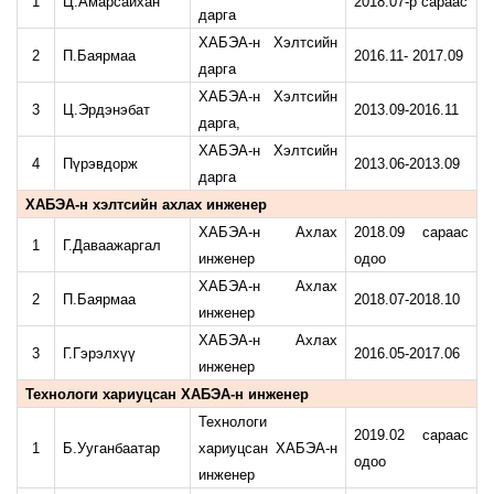
1
Ц.Амарсайхан
2018.07-р сараас
дарга
ХАБЭА-н Хэлтсийн
2
П.Баярмаа
2016.11- 2017.09
дарга
ХАБЭА-н Хэлтсийн
3
Ц.Эрдэнэбат
2013.09-2016.11
дарга,
ХАБЭА-н Хэлтсийн
4
Пүрэвдорж
2013.06-2013.09
дарга
ХАБЭА-н хэлтсийн ахлах инженер
ХАБЭА-н Ахлах
2018.09 сараас
1
Г.Даваажаргал
инженер
одоо
ХАБЭА-н Ахлах
2
П.Баярмаа
2018.07-2018.10
инженер
ХАБЭА-н Ахлах
3
Г.Гэрэлхүү
2016.05-2017.06
инженер
Технологи хариуцсан ХАБЭА-н инженер
Технологи
2019.02 сараас
1
Б.Ууганбаатар
хариуцсан ХАБЭА-н
одоо
инженер