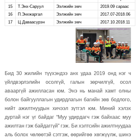
15
Т.Энх-Саруул
Ээлжийн эмч
2019.09 сараас
16
П.Энхжаргал
Ээлжийн эмч
2017.07-2018.06
17
Ц.Даваасүрэн
Ээлжийн эмч
2017.10.2018.11
Бид 30 жилийн түүхэндээ анх удаа 2019 онд нэг ч
үйлдвэрлэлийн осолгүй, галын зөрчилгүй, осол
авааргүй ажилласан юм. Энэ нь манай хамт олны
болон байгууллагын удирдлагын багийн зөв бодлого,
нийт ажилтнуудын хичээл зүтгэл юм. Миний хэлэх
дуртай нэг үг байдаг “Муу удирдагч гэж байхаас муу
ажилтан гэж байдаггүй” гэж. Би хэлтсийн ажилтнуудаа
аль болох чөлөөтэй сэтгэж, өөрийгөө хөгжүүлж, шинэ