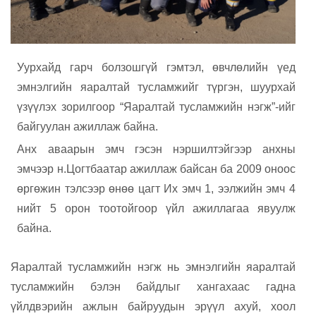
Уурхайд гарч болзошгүй гэмтэл, өвчлөлийн үед
эмнэлгийн яаралтай тусламжийг түргэн, шуурхай
үзүүлэх зорилгоор “Яаралтай тусламжийн нэгж”-ийг
байгуулан ажиллаж байна.
Анх аваарын эмч гэсэн нэршилтэйгээр анхны
эмчээр н.Цогтбаатар ажиллаж байсан ба 2009 оноос
өргөжин тэлсээр өнөө цагт Их эмч 1, ээлжийн эмч 4
нийт 5 орон тоотойгоор үйл ажиллагаа явуулж
байна.
Яаралтай тусламжийн нэгж нь эмнэлгийн яаралтай
тусламжийн бэлэн байдлыг хангахаас гадна
үйлдвэрийн ажлын байруудын эрүүл ахуй, хоол