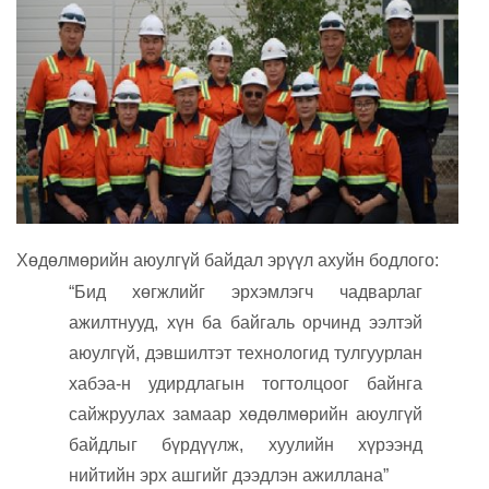
Хөдөлмөрийн аюулгүй байдал эрүүл ахуйн бодлого:
“Бид хөгжлийг эрхэмлэгч чадварлаг
ажилтнууд, хүн ба байгаль орчинд ээлтэй
аюулгүй, дэвшилтэт технологид тулгуурлан
хабэа-н удирдлагын тогтолцоог байнга
сайжруулах замаар хөдөлмөрийн аюулгүй
байдлыг бүрдүүлж, хуулийн хүрээнд
нийтийн эрх ашгийг дээдлэн ажиллана”