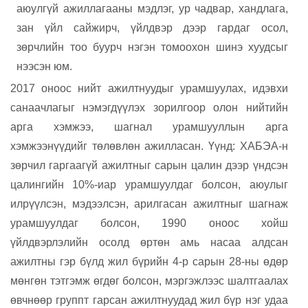
аюулгүй ажиллагааны мэдлэг, ур чадвар, хандлага,
зан үйл сайжирч, үйлдвэр дээр гардаг осол,
зөрчлийн тоо буурч нэгэн томоохон шинэ хуудсыг
нээсэн юм.
2017 оноос нийт ажилтнуудыг урамшуулах, идэвхи
санаачлагыг нэмэгдүүлэх зорилгоор олон нийтийн
арга хэмжээ, шагнал урамшууллын арга
хэмжээнүүдийг төлөвлөн ажилласан. Үүнд: ХАБЭА-н
зөрчил гаргаагүй ажилтныг сарын цалин дээр үндсэн
цалингийн 10%-иар урамшуулдаг болсон, аюулыг
илрүүлсэн, мэдээлсэн, арилгасан ажилтныг шагнаж
урамшуулдаг болсон, 1990 оноос хойш
үйлдвэрлэлийн осолд өртөн амь насаа алдсан
ажилтны гэр бүлд жил бүрийн 4-р сарын 28-ны өдөр
мөнгөн тэтгэмж өгдөг болсон, мэргэжлээс шалтгаалах
өвчнөөр группт гарсан ажилтнуудад жил бүр нэг удаа