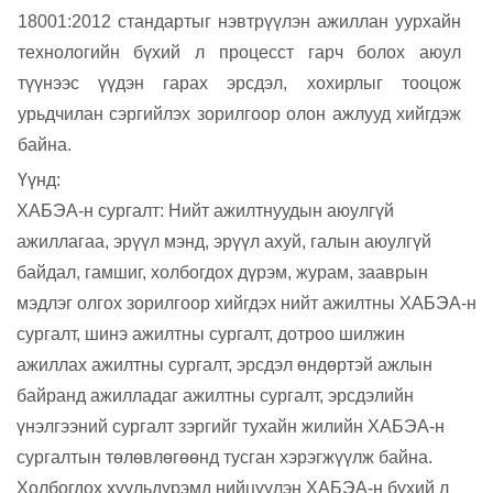
18001
:
2012
стандартыг нэвтрүүлэн ажиллан
уурхайн
технологийн бүхий л процесст гарч болох аюул
түүнээс үүдэн гарах эрсдэл,
хохирлыг тооцож
урьдчилан
сэргийлэх зорилгоор
олон ажлууд хийгдэж
байна.
Үүнд:
ХАБЭА-н сургалт: Нийт ажилтнуудын аюулгүй
ажиллагаа, эрүүл мэнд, эрүүл ахуй, галын аюулгүй
байдал, гамшиг, холбогдох дүрэм, журам, зааврын
мэдлэг олгох зорилгоор хийгдэх нийт ажилтны ХАБЭА-н
сургалт, шинэ ажилтны сургалт, дотроо шилжин
ажиллах ажилтны сургалт, эрсдэл өндөртэй ажлын
байранд ажилладаг ажилтны сургалт, эрсдэлийн
үнэлгээний сургалт зэргийг тухайн жилийн ХАБЭА-н
сургалтын төлөвлөгөөнд тусган хэрэгжүүлж байна.
Холбогдох
хууль
дүрэмд нийцүүлэн
ХАБЭА-н бүхий л