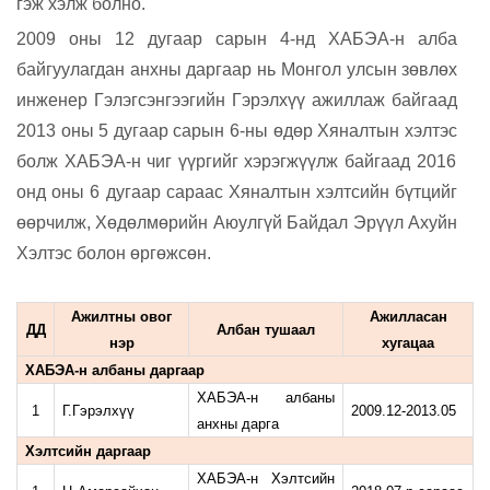
гэж хэлж болно.
2009 оны 12 дугаар сарын 4-нд ХАБЭА-н алба
байгуулагдан анхны даргаар нь Монгол улсын зөвлөх
инженер Гэлэгсэнгээгийн Гэрэлхүү ажиллаж бай
гаад
2013 оны 5 дугаар сарын 6-ны өдөр Хяналтын хэлтэс
болж
ХАБЭА-н чиг үүргийг хэрэгжүүлж байгаад 2016
онд оны 6 дугаар сараас Хяналтын хэлтсийн бүтцийг
өөрчилж, Хөдөлмөрийн Аюулгүй Байдал Эрүүл Ахуйн
Хэлтэс бол
он өргөжсөн.
Ажилтны овог
Ажилласан
ДД
Албан тушаал
нэр
хугацаа
ХАБЭА-н албаны даргаар
ХАБЭА-н албаны
1
Г.Гэрэлхүү
2009.12-2013.05
анхны дарга
Хэлтсийн даргаар
ХАБЭА-н Хэлтсийн