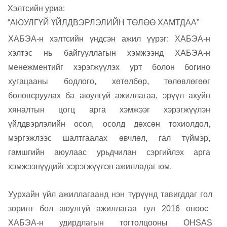
Хэлтсийн уриа:
“АЮУЛГҮЙ ҮЙЛДВЭРЛЭЛИЙН ТӨЛӨӨ ХАМТДАА”
ХАБЭА
-н
хэлтсийн үндсэн
ажил үүрэг
:
ХАБЭА-н
хэлтэс нь байгууллагын хэмжээнд ХАБЭА-н
менежментийг хэрэгжүүлэх урт болон богино
хугацааны бодлого, хөтөлбөр, төлөвлөгөөг
боловсруулах ба аюулгүй ажиллагаа, эрүүл ахуйн
хяналтын цогц арга хэмжээг хэрэгжүүлэн
үйлдвэрлэлийн осол, осолд дөхсөн тохиолдол,
мэргэжлээс шалтгаалах өвчлөл, гал түймэр,
гамшгийн аюулаас урьдчилан сэргийлэх арга
хэмжээнүүдийг хэрэгжүүлэн ажилладаг юм.
Уурхайн үйл ажиллагаанд нэн түрүүнд тавигддаг
гол
зорилт бол аюулгүй ажиллагаа
тул 2016 оноос
ХАБЭА-н удирдлагын тогтолцооны
OHSAS