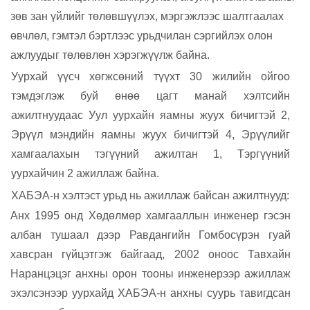
зөв зан үйлийг төлөвшүүлэх, мэргэжлээс шалтгаалах
өвчлөл, гэмтэл бэртлээс урьдчилан сэргийлэх олон
ажлуудыг төлөвлөн хэрэгжүүлж байна.
Уурхай үүсч хөгжсөний түүхт 30 жилийн ойгоо
тэмдэглэж буй өнөө цагт манай хэлтсийн
ажилтнуудаас Уул уурхайн яамны жуух бичигтэй 2,
Эрүүл мэндийн яамны жуух бичигтэй 4, Эрүүлийг
хамгаалахын тэгүүний ажилтан 1, Тэргүүний
уурхайчин 2 ажиллаж байна.
ХАБЭА-н хэлтэст урьд нь ажиллаж байсан ажилтнууд:
Анх 1995 онд
Х
өдөлмөр хамгааллын инженер гэсэн
албан тушаал дээр Равдангийн Гомбосүрэн гуай
хавсран гүйцэтгэж байгаад, 2002 оноос Тавхайн
Наранцэцэг анхны орон тооны инженерээр ажиллаж
эхэлсэнээр уурхайд ХАБЭА-н анхны суурь тавигдсан