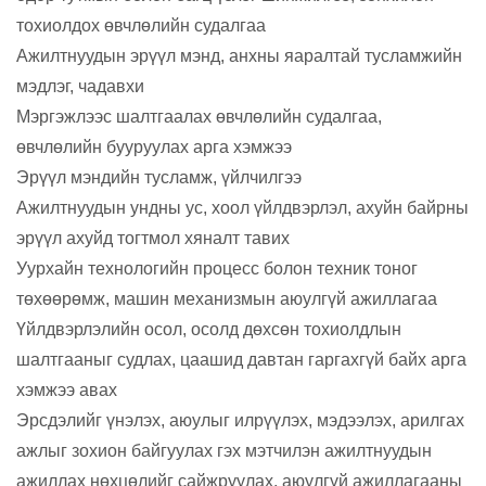
тохиолдох өвчлөлийн судалгаа
Ажилтнуудын эрүүл мэнд, анхны яаралтай тусламжийн
мэдлэг, чадавхи
Мэргэжлээс шалтгаалах өвчлөлийн судалгаа
,
өвчлөлийн бууруулах арга хэмжээ
Эрүүл мэндийн тусламж, үйлчилгээ
Ажилтнуудын ундны ус, хоол үйлдвэрлэл, ахуйн байрны
эрүүл ахуйд тогтмол хяналт тавих
Уурхайн технологийн процесс болон техник тоног
төхөөрөмж, машин механизмын аюулгүй ажиллагаа
Үйлдвэрлэлийн осол, осолд дөхсөн тохиолдлын
шалтгааныг судлах, цаашид давтан гаргахгүй байх арга
хэмжээ авах
Эрсдэлийг үнэлэх, аюулыг илрүүлэх, мэдээлэх, арилгах
ажлыг зохион байгуулах гэх мэтчилэн ажилтнуудын
ажиллах нөхцөлийг сайжруулах, аюулгүй ажиллагааны