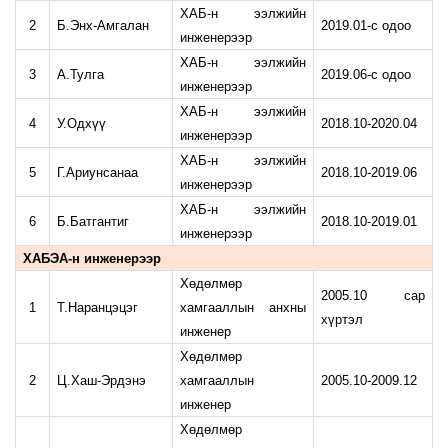
ХАБ-н ээлжийн
2
Б.Энх-Амгалан
2019.01-с одоо
инженерээр
ХАБ-н ээлжийн
3
А.Тулга
2019.06-с одоо
инженерээр
ХАБ-н ээлжийн
4
У.Одхүү
2018.10-2020.04
инженерээр
ХАБ-н ээлжийн
5
Г.Ариунсанаа
2018.10-2019.06
инженерээр
ХАБ-н ээлжийн
6
Б.Батгантиг
2018.10-2019.01
инженерээр
ХАБЭА-н инженерээр
Хөдөлмөр
2005.10 сар
1
Т.Наранцэцэг
хамгааллын анхны
хүртэл
инженер
Хөдөлмөр
2
Ц.Хаш-Эрдэнэ
хамгааллын
2005.10-2009.12
инженер
Хөдөлмөр