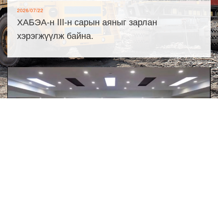
2026/07/22
ХАБЭА-н III-н сарын аяныг зарлан
хэрэгжүүлж байна.
2026/07/21
Эрсдэлийн удирдлагын олон улсын
стандартыг