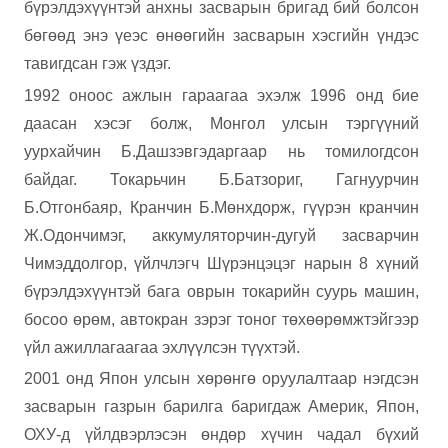
бүрэлдэхүүнтэй анхны засварын бригад бий болсон
бөгөөд энэ үеэс өнөөгийн засварын хэсгийн үндэс
тавигдсан гэж үздэг.
1992 оноос ажлын гараагаа эхэлж 1996 онд бие
даасан хэсэг болж, Монгол улсын тэргүүний
уурхайчин
Б.Дашзэвгэ
даргаар нь томилогдсон
байдаг. Токарьчин Б.Батзориг, Гагнуурчин
Б.Отгонбаяр, Кранчин Б.Мөнхдорж, гүүрэн кранчин
Ж.Одончимэг, аккум
у
ляторчин-дугуй засварчин
Чимэддолгор, үйлчлэгч Шүрэнцэцэг нарын 8 хүний
бүрэлдэхүүнтэй бага оврын токарийн суурь машин,
босоо өрөм, авто
кран зэрэг тоног төхөөрөмжтэйгээр
үйл ажил
ла
гаагаа эхлүүлсэн түүхтэй.
2001 онд Япон улсын хөрөнгө оруулалтаар нэгдсэн
засварын газрын барилга баригдаж Америк, Япон,
ОХУ-д үйлдвэрлэсэн өндөр хүчин чадал бүхий