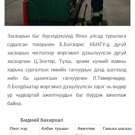
Засварын баг бүрэлдэхүүнд Япон улсад туршлага
судалсан токарьчин Б.Батзориг, ХБНГУ-д дугуй
засварын чиглэлээр мэргэжил дээшлүүлсэн дугуй
засварчин Ц.Энхтөр, Түлш, эрчим хүчний яамны
хар
ь
яа сургалтын төвийн гагнуурын дээд шатлалд
хийн ба цахилгаан гагнуурчин Л.Төмөрчөдөр,
Л.Болдбаатар мэргэжил дээшлүүлсэн зэрэг нь өндөр
ур чадвартай ажилтнуудын баг бүрдэж ажиллаж
байна.
Бидний бахархал
Овог нэр
Албан тушаал
Ажиллаж
Гав
ь
яа шагнал