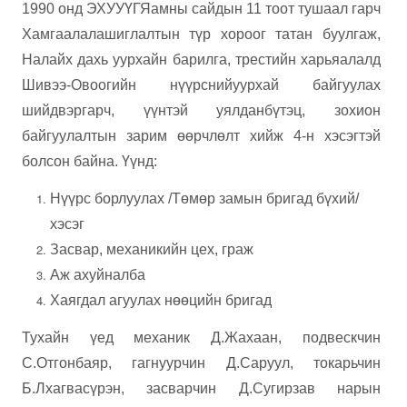
1990 онд ЭХУУҮГЯамны сайдын 11 тоот тушаал гарч
Хамгаалалашиглалтын түр хороог татан буулгаж,
Налайх дахь уурхайн барилга, трестийн харьяалалд
Шивээ-Овоогийн нүүрснийуурхай байгуулах
шийдвэргарч, үүнтэй уялданбүтэц, зохион
байгуулалтын зарим өөрчлөлт хийж 4-н хэсэгтэй
болсон байна. Үүнд:
Нүүрс борлуулах /Төмөр замын бригад бүхий/
хэсэг
Засвар, механикийн цех, граж
Аж ахуй
н
алба
Хаягдал агуулах нөөцийн бригад
Тухайн
үед механик Д.Жахаан, подвескчин
С.Отгонбаяр, гагнуурчин Д.Саруул, токарьчин
Б.Лхагвасүрэн, засварчин Д.Сугирзав нарын