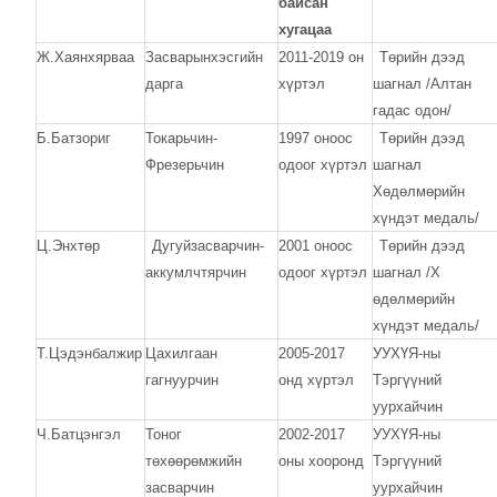
байсан
хугацаа
Ж.Хаянхярваа
Засварынхэсгийн
2011-2019 он
Төрийн дээд
дарга
хүртэл
шагнал /
Алтан
гадас одон
/
Б.Батзориг
Токарьчин-
1997 оноос
Төрийн дээд
Фрезерьчин
одоог хүртэл
шагнал
Хөдөлмөрийн
хүндэт медаль
/
Ц.Энхтөр
Дугуй
засварчин-
2001 оноос
Төрийн дээд
аккумлчтярчин
одоог хүртэл
шагнал /
Х
өдөлмөрийн
хүндэт медаль
/
Т.Цэдэнбалжир
Цахилгаан
2005-2017
УУХҮЯ-ны
гагнуурчин
онд хүртэл
Тэргүүний
уурхайчин
Ч.Батцэнгэл
Тоног
2002-2017
УУХҮЯ-ны
төхөөрөмжийн
оны хооронд
Тэргүүний
засварчин
уурхайчин