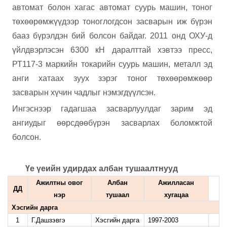
автомат болон хагас автомат суурь машин, тоног
төхөөрөмжүүдээр тоноглогдсон засварын иж бүрэн
бааз бүрэлдэн бий болсон байдаг. 2011 онд ОХУ-д
үйлдвэрлэсэн 6300 кН даралттай хэвтээ пресс,
РТ117-3 маркийн токарийн суурь машин, металл эд
анги хатаах зуух зэрэг тоног төхөөрөмжөөр
засварын хүчин чадлыг нэмэгдүүлсэн.
Ингэснээр гадагшаа засварлуулдаг зарим эд
ангиудыг өөрсдөөбүрэн засварлах боломжтой
болсон.
Үе үеийн удирдах албан тушаалтнууд
Ажилтны овог
Албан
Ажилласан
ДД
нэр
тушаал
хугацаа
Хэсгийн дарга
1
Г.Дашзэвгэ
Хэсгийн дарга
1997-2003