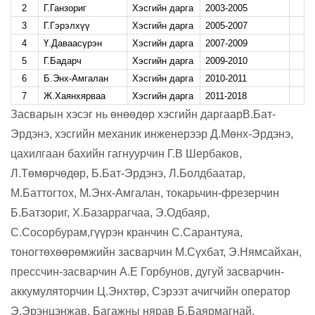
2
Г.Ганзориг
Хэсгийн дарга
2003-2005
3
Г.Гэрэлхүү
Хэсгийн дарга
2005-2007
4
Ү.Даваасүрэн
Хэсгийн дарга
2007-2009
5
Г.Бадарч
Хэсгийн дарга
2009-2010
6
Б.Энх-Амгалан
Хэсгийн дарга
2010-2011
7
Ж.Хаянхярваа
Хэсгийн дарга
2011-2018
Засварын хэсэг нь өнөөдөр хэсгийн даргаар
В.Бат-
Эрдэнэ, хэсгийн механик инженерээр Д.Мөнх-
Э
рдэнэ,
цахилгаан ба
хийн гагнуурчин Г.В Шербаков,
Л.Төмөрчөдөр, Б.Бат-Эрдэнэ, Л.Болдбаатар,
М.Баттогтох, М.Энх-Амгалан, токарьчин-фрезерчин
Б.Батзориг, Х.Базаррагчаа, Э.Одбаяр,
С.Сосорбурам,
гүүрэн кранчин С.Сарантуяа,
тоног
төхөөрөмжийн засварчин М.Сүхбат, Э.Нямсайхан,
прессчин-засварчин А.Е Горбунов, дугуй засварчин-
аккум
у
ляторчин Ц.Энхтөр, Сэрээт ачигчийн оператор
Э.Эрэнцэнжав, Багажны нярав Б.Баярмагнай
,