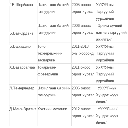
Г.В Шербаков
Цахилгаан ба хийн
2005 оноос
УУХҮЯ-ны
гагнуурчин
одоог хүртэл
Тэргүүний
уурхайчин
Цахилгаан ба хийн
2006 оноос
Эрчим хүчний
гагнуурчин
одоог хүртэл
яамны
/
тэргүүний
Б.Бат-Эрдэнэ
ажилтан
/
Б.Бариашир
Тоног
2011-2018
УУХҮЯ-ны
төхөөрөмжийн
оны хооронд
Тэргүүний
засварчин
уурхайчин
Х.Базаррагчаа
Токарьчин-
2011 оноос
УУХҮЯ-ны
фрезерьчин
одоог хүртэл
Тэргүүний
уурхайчин
Л.Төмөрчөдөр
Цахилгаан ба хийн
2006 оноос
УУХҮЯ-ны
/
гагнуурчин
одоог хүртэл
Хүндэт жуух
бичиг
/
Д.Мөнх-Эрдэнэ
Хэсгийн механик
2012 оноос
УУХҮЯ-ны
/
одоог хүртэл
Хүндэт жуух
бичиг
/