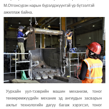
М.Отгонсүрэн нарын
бүрэлдэхүүнтэй үр бүтээлтэй
ажиллаж байна.
Уурхайн уул-тээврийн машин механизм, тоног
төхөөрөмжүүдийн мех
а
ник эд ангиудын засварын
ажлыг технологийн дагуу багаж хэрэгсэл, тоног