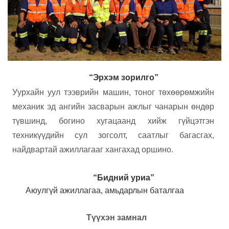
“Эрхэм зорилго”
Уурхайн уул тээврийн машин, тоног төхөөрөмжийн
механик эд ангийн засварын ажлыг чанарын өндөр
түвшинд, богино хугацаанд хийж гүйцэтгэн
техникүүдийн сул зогсолт, саатлыг багасгах,
найдвартай ажиллагааг хангахад оршино.
“
Б
идний уриа
”
Аюулгүй ажиллагаа, амьдарлын баталгаа
Түүхэн замнал