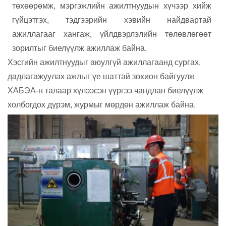
төхөөрөмж, мэргэжлийн ажилтнуудын хүчээр хийж
гүйцэтгэх, тэдгээрийн хэвийн найдвартай
ажиллагааг хангаж, үйлдвэрлэлийн төлөвлөгөөт
зорилтыг биелүүлж ажиллаж байна.
Хэсгийн ажилтнуудыг аюулгүй ажиллагаанд сургах,
дадлагажуулах ажлыг үе шаттай зохион байгуулж
ХАБЭА-н талаар хүлээсэн үүргээ чандлан биелүүлж
холбогдох дүрэм, журмыг мөрдөн ажиллаж байна.