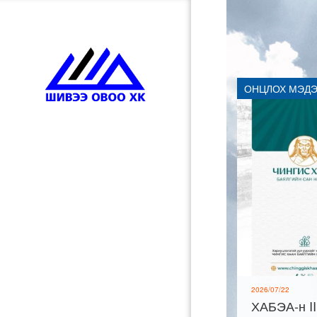
ОНЦЛОХ МЭД
НҮҮР
БИДНИЙ ТУХАЙ
КОМПАНИЙН ДҮРЭМ
ТӨЛӨӨЛӨН УДИРДАХ ЗӨВЛӨЛ
2026/07/22
ҮЙЛ АЖИЛЛАГАА
ХАБЭА-н II