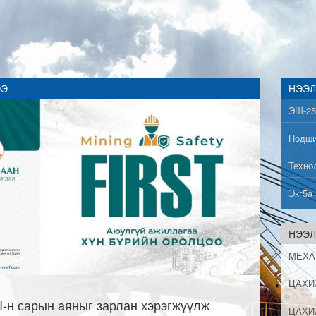
ЭЭ
НЭЭЛ
НЭЭЛ
I-н сарын аяныг зарлан хэрэгжүүлж