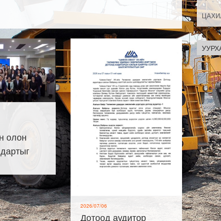
УУРХ
н олон
ндартыг
2026/07/06
Дотоод аудитор