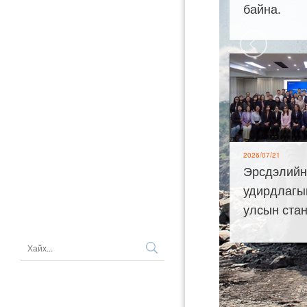
байна.
ИЛ ТОД
НИЙГМИЙН ХАРИУЦЛАГА
ТЕНДЕР
ХҮНИЙ НӨӨЦ
МЭДЭЭ МЭДЭЭЛЭЛ
ШИЛЭН ДАНС
2026/07/21
Эрсдэлийн
ХУУЛЬ ЭРХ ЗҮЙ
удирдлагы
улсын ста
ХОЛБОО БАРИХ