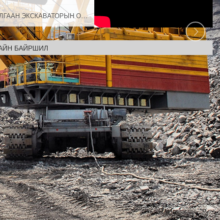
ЦАХИЛГААН ЭКСКАВАТОРЫН ОПЕРАТОР НЭЭЛТТЭЙ АЖЛЫН БАЙРАНД ТАНЫГ УРЬЖ БАЙНА.
АЙН БАЙРШИЛ