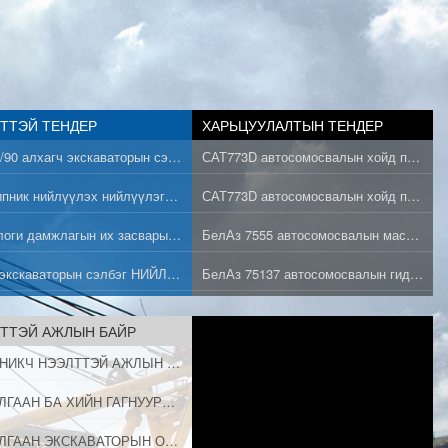
ТТЭЙ ТЕНДЕР
ХАРЬЦУУЛАЛТЫН ТЕНДЕР
ЭШ-25/90 алхагч экскаваторын сэлбэг нийлүүлэх нийлүүлэгчийг сонгох сонгон шалгаруулалт
САТ773D автосомосвалын хойд подвеска нийлүүлэх нийлүүлэгчийг сонгох сонгон шалгаруулалт
Подшипник нийлүүлэх нийлүүлэгчийг сонгох сонгон шалгаруулалт
САТ773D автосомосвалын хойд подвеска нийлүүлэх нийлүүлэгчийг сонгох сонгон шалгаруулалт
Технологи дамжлагын их засварын сэлбэг нийлүүлэх нийлүүлэгчийг сонгох сонгон шалгаруулалт
БелАз 7555 автосомосвалын маслын шүүр нийлүүлэх нийлүүлэгчийг сонгох сонгон шалгаруулалт
Экг5а экскаваторын сэлбэг НИЙЛҮҮЛЭХ НИЙЛҮҮЛЭГЧИЙГ СОНГОХ СОНГОН ШАЛГАРУУЛАЛТ
БелАз 75137 автосомосвалын гидрийн шүүр нийлүүлэх нийлүүлэгчийг сонгох сонгон шалгаруулалт
ТТЭЙ АЖЛЫН БАЙР
МЕХАНИКЧ НЭЭЛТТЭЙ АЖЛЫН БАЙРАНД ТАНЫГ УРЬЖ БАЙНА.
ЦАХИЛГААН БА ХИЙН ГАГНУУРЧИН НЭЭЛТТЭЙ АЖЛЫН БАЙРАНД ТАНЫГ УРЬЖ БАЙНА.
ЦАХИЛГААН ЭКСКАВАТОРЫН ОПЕРАТОРЫН ТУСЛАХ НЭЭЛТТЭЙ АЖЛЫН БАЙРАНД ТАНЫГ УРЬЖ БАЙНА.