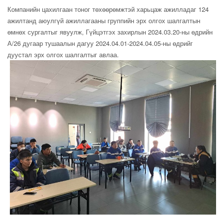
Компанийн цахилгаан тоног төхөөрөмжтэй харьцаж ажилладаг 124
ажилтанд аюулгүй ажиллагааны группийн эрх олгох шалгалтын
өмнөх сургалтыг явуулж, Гүйцэтгэх захирлын 2024.03.20-ны өдрийн
А/26 дугаар тушаалын дагуу 2024.04.01-2024.04.05-ны өдрийг
дуустал эрх олгох шалгалтыг авлаа.