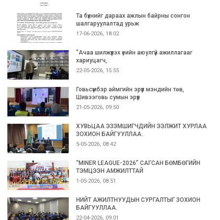
Та бүхнийг дараах ажлын байрны сонгон
шалгаруулалтад урьж
17-06-2026, 18:02
"Ачаа шилжүүлэх үеийн аюулгүй ажиллагааг
хариуцагч,
22-05-2026, 15:55
Говьсүмбэр аймгийн эрүүл мэндийн төв,
Шивээговь сумын эрүүл
21-05-2026, 09:50
ХУВЬЦАА ЭЗЭМШИГЧДИЙН ЭЭЛЖИТ ХУРЛАА
ЗОХИОН БАЙГУУЛЛАА.
5-05-2026, 08:42
“MINER LEAGUE-2026” САГСАН БӨМБӨГИЙН
ТЭМЦЭЭН АМЖИЛТТАЙ
1-05-2026, 08:51
НИЙТ АЖИЛТНУУДЫН СУРГАЛТЫГ ЗОХИОН
БАЙГУУЛЛАА.
22-04-2026, 09:01