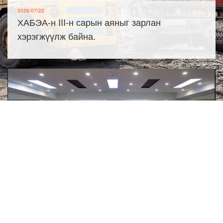
2026/07/22
ХАБЭА-н III-н сарын аяныг зарлан
хэрэгжүүлж байна.
2026/07/21
Эрсдэлийн удирдлагын олон улсын
стандартыг