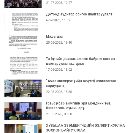
21-07-2026, 17:27
Дотоод аудитор сонгон шалгаруулалт
6-07-2026, 11:02
Мэдэгдэл
25-06-2026, 19:40
Та бүхнийг дараах ажлын байрны сонгон
шалгаруулалтад урьж
17-06-2026, 18:02
"Ачаа шилжүүлэх үеийн аюулгүй ажиллагааг
хариуцагч,
22-05-2026, 15:55
Говьсүмбэр аймгийн эрүүл мэндийн төв,
Шивээговь сумын эрүүл
21-05-2026, 09:50
ХУВЬЦАА ЭЗЭМШИГЧДИЙН ЭЭЛЖИТ ХУРЛАА
ЗОХИОН БАЙГУУЛЛАА.