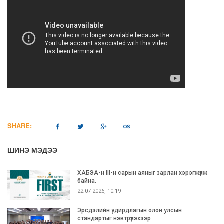
SHARE:
ШИНЭ МЭДЭЭ
ХАБЭА-н III-н сарын аяныг зарлан хэрэгжүүлж
байна.
22-07-2026, 10:19
Эрсдэлийн удирдлагын олон улсын
стандартыг нэвтрүүлэхээр