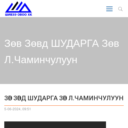
Зөв Зөвд ШУДАРГА Зөв
Л.Чаминчулуун
ЗӨВ ЗӨВД ШУДАРГА ЗӨВ Л.ЧАМИНЧУЛУУН
5-06-2024, 09:51