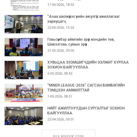
17-06-2026, 18:02
"Ачаа шилжүүлэх үеийн аюулгүй ажиллагааг
хариуцагч,
22-05-2026, 15:55
Говьсүмбэр аймгийн эрүүл мэндийн төв,
Шивээговь сумын эрүүл
21-05-2026, 09:50
ХУВЬЦАА ЭЗЭМШИГЧДИЙН ЭЭЛЖИТ ХУРЛАА
ЗОХИОН БАЙГУУЛЛАА.
5-05-2026, 08:42
“MINER LEAGUE-2026” САГСАН БӨМБӨГИЙН
ТЭМЦЭЭН АМЖИЛТТАЙ
1-05-2026, 08:51
НИЙТ АЖИЛТНУУДЫН СУРГАЛТЫГ ЗОХИОН
БАЙГУУЛЛАА.
22-04-2026, 09:01
БҮХ МЭДЭЭГ ҮЗЭХ