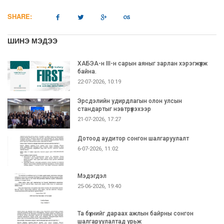
SHARE:
ШИНЭ МЭДЭЭ
ХАБЭА-н III-н сарын аяныг зарлан хэрэгжүүлж
байна.
22-07-2026, 10:19
Эрсдэлийн удирдлагын олон улсын
стандартыг нэвтрүүлэхээр
21-07-2026, 17:27
Дотоод аудитор сонгон шалгаруулалт
6-07-2026, 11:02
Мэдэгдэл
25-06-2026, 19:40
Та бүхнийг дараах ажлын байрны сонгон
шалгаруулалтад урьж