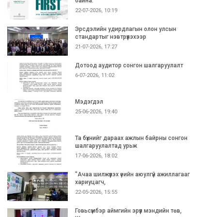
байна.
22-07-2026, 10:19
Эрсдэлийн удирдлагын олон улсын
стандартыг нэвтрүүлэхээр
21-07-2026, 17:27
Дотоод аудитор сонгон шалгаруулалт
6-07-2026, 11:02
Мэдэгдэл
25-06-2026, 19:40
Та бүхнийг дараах ажлын байрны сонгон
шалгаруулалтад урьж
17-06-2026, 18:02
"Ачаа шилжүүлэх үеийн аюулгүй ажиллагааг
хариуцагч,
22-05-2026, 15:55
Говьсүмбэр аймгийн эрүүл мэндийн төв,