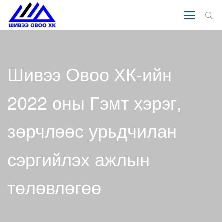
Шивээ Овоо ХК-ийн
2022 оны Гэмт хэрэг,
зөрчлөөс урьдчилан
сэргийлэх ажлын
төлөвлөгөө