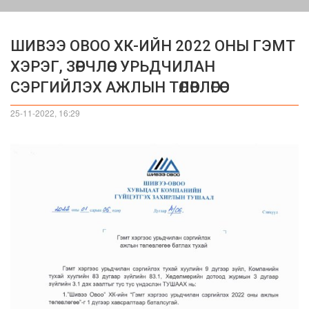
ШИВЭЭ ОВОО ХК-ИЙН 2022 ОНЫ ГЭМТ
ХЭРЭГ, ЗӨРЧЛӨӨС УРЬДЧИЛАН
СЭРГИЙЛЭХ АЖЛЫН ТӨЛӨВЛӨГӨӨ
25-11-2022, 16:29