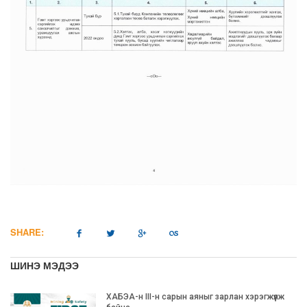
SHARE:
ШИНЭ МЭДЭЭ
ХАБЭА-н III-н сарын аяныг зарлан хэрэгжүүлж