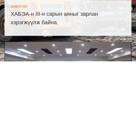
2026/07/22
ХАБЭА-н III-н сарын аяныг зарлан
хэрэгжүүлж байна.
2026/07/21
Эрсдэлийн удирдлагын олон улсын
стандартыг