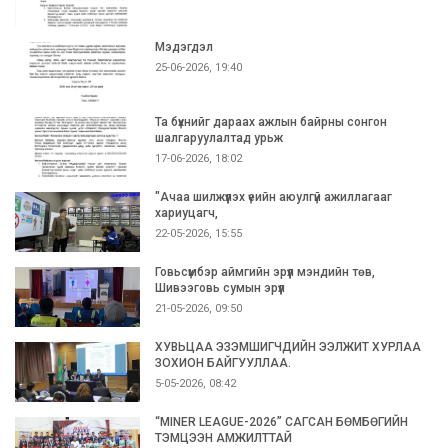
Мэдэгдэл
25-06-2026, 19:40
Та бүхнийг дараах ажлын байрны сонгон
шалгаруулалтад урьж
17-06-2026, 18:02
"Ачаа шилжүүлэх үеийн аюулгүй ажиллагааг
хариуцагч,
22-05-2026, 15:55
Говьсүмбэр аймгийн эрүүл мэндийн төв,
Шивээговь сумын эрүүл
21-05-2026, 09:50
ХУВЬЦАА ЭЗЭМШИГЧДИЙН ЭЭЛЖИТ ХУРЛАА
ЗОХИОН БАЙГУУЛЛАА.
5-05-2026, 08:42
“MINER LEAGUE-2026” САГСАН БӨМБӨГИЙН
ТЭМЦЭЭН АМЖИЛТТАЙ