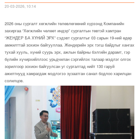
20-03-2026, 10:14
2026 оны сургалт хөгжлийн төлөвлөгөөний хүрээнд Компанийн
захиргаа “Хөгжлийн чөлөөт индэр” сургалтын төвтэй хамтран
“ЖЕНДЕР БА ХҮНИЙ ЭРХ” сэдэвт сургалтыг 03 сарын 19-ний өдөр
амжилттай зохион байгууллаа. Жендерийн эрх тэгш байдлыг хангах
тухай хууль, хүний суурь эрх, ажлын байрны бэлгийн дарамт, гэр
бүлийн хүчирхийллээс урьдчилан сэргийлэх талаар мэдлэг олгох
зорилгоор зохион байгуулсан уг сургалтад нийт 130 гаруй
ажилтнууд хамрагдаж мэдлэгээ зузаатган санал бодлоо харилцан
солилцов.