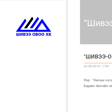
"Шивээ
"ШИВЭЭ-О
НҮҮР
24-06-2019, 17:00
БИДНИЙ ТУХАЙ
Нэр: "Ажлын хэс
КОМПАНИЙН ДҮРЭМ
Баримт бичгийн тө
ТӨЛӨӨЛӨН УДИРДАХ ЗӨВЛӨЛ
ҮЙЛ АЖИЛЛАГАА