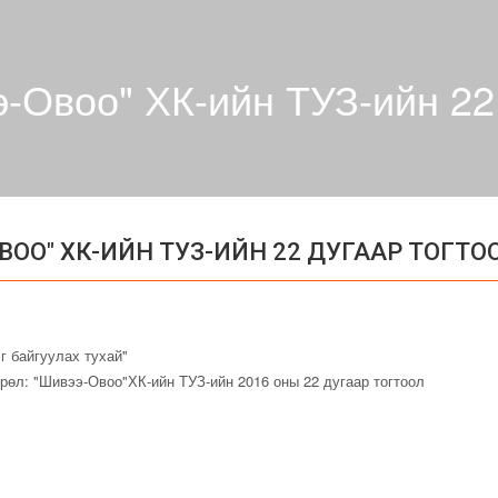
-Овоо" ХК-ийн ТУЗ-ийн 22 
ВОО" ХК-ИЙН ТУЗ-ИЙН 22 ДУГААР ТОГТО
эг байгуулах тухай"
рөл: "Шивээ-Овоо"ХК-ийн ТУЗ-ийн 2016 оны 22 дугаар тогтоол