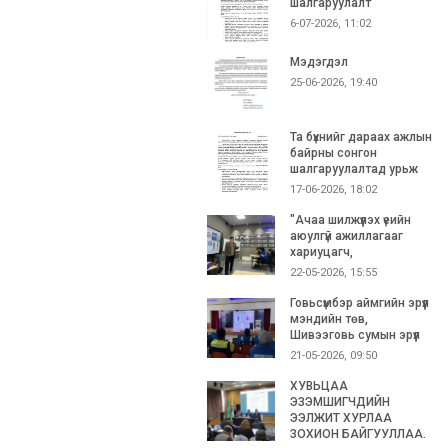
шалгаруулалт
6-07-2026, 11:02
Мэдэгдэл
25-06-2026, 19:40
Та бүхнийг дараах ажлын
байрны сонгон
шалгаруулалтад урьж
17-06-2026, 18:02
"Ачаа шилжүүлэх үеийн
аюулгүй ажиллагааг
хариуцагч,
22-05-2026, 15:55
Говьсүмбэр аймгийн эрүүл
мэндийн төв,
Шивээговь сумын эрүүл
21-05-2026, 09:50
ХУВЬЦАА
ЭЗЭМШИГЧДИЙН
ЭЭЛЖИТ ХУРЛАА
ЗОХИОН БАЙГУУЛЛАА.