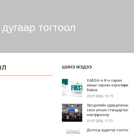
дугаар тогтоол
ШИНЭ МЭДЭЭ
ОЛ
ХАБЭА-н III-н сарын
аяныг зарлан хэрэгжүүлж
байна.
22-07-2026, 10:19
Эрсдэлийн удирдлагын
олон улсын стандартыг
нэвтрүүлэхээр
21-07-2026, 17:27
Дотоод аудитор сонгон