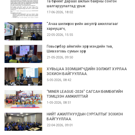
Та бүхнийг дараах ажлын байрны сонгон
шалгаруулалтад урьж
17-06-2026, 18:02
"Ачаа шилжүүлэх үеийн аюулгүй ажиллагааг
хариуцагч,
22-05-2026, 15:55
Говьсүмбэр аймгийн эрүүл мэндийн төв,
Шивээговь сумын эрүүл
21-05-2026, 09:50
ХУВЬЦАА ЭЗЭМШИГЧДИЙН ЭЭЛЖИТ ХУРЛАА
ЗОХИОН БАЙГУУЛЛАА.
5-05-2026, 08:42
“MINER LEAGUE-2026” САГСАН БӨМБӨГИЙН
ТЭМЦЭЭН АМЖИЛТТАЙ
1-05-2026, 08:51
НИЙТ АЖИЛТНУУДЫН СУРГАЛТЫГ ЗОХИОН
БАЙГУУЛЛАА.
22-04-2026, 09:01