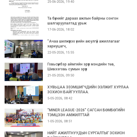
25-06-2026, 19:40
Та бүхнийг дараах ажлын байрны сонгон
шалгаруулалтад урьж
17-06-2026, 18:02
"Ачаа шилжүүлэх үеийн аюулгүй ажиллагааг
хариуцагч,
22-05-2026, 15:55
Говьсүмбэр аймгийн эрүүл мэндийн төв,
Шивээговь сумын эрүүл
21-05-2026, 09:50
ХУВЬЦАА ЭЗЭМШИГЧДИЙН ЭЭЛЖИТ ХУРЛАА
ЗОХИОН БАЙГУУЛЛАА.
5-05-2026, 08:42
“MINER LEAGUE-2026” САГСАН БӨМБӨГИЙН
ТЭМЦЭЭН АМЖИЛТТАЙ
1-05-2026, 08:51
НИЙТ АЖИЛТНУУДЫН СУРГАЛТЫГ ЗОХИОН