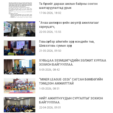
Та бүхнийг дараах ажлын байрны сонгон
шалгаруулалтад урьж
17-06-2026, 18:02
"Ачаа шилжүүлэх үеийн аюулгүй ажиллагааг
хариуцагч,
22-05-2026, 15:55
Говьсүмбэр аймгийн эрүүл мэндийн төв,
Шивээговь сумын эрүүл
21-05-2026, 09:50
ХУВЬЦАА ЭЗЭМШИГЧДИЙН ЭЭЛЖИТ ХУРЛАА
ЗОХИОН БАЙГУУЛЛАА.
5-05-2026, 08:42
“MINER LEAGUE-2026” САГСАН БӨМБӨГИЙН
ТЭМЦЭЭН АМЖИЛТТАЙ
1-05-2026, 08:51
НИЙТ АЖИЛТНУУДЫН СУРГАЛТЫГ ЗОХИОН
БАЙГУУЛЛАА.
22-04-2026, 09:01