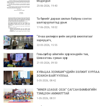
Мэдэгдэл
25-06-2026, 19:40
Та бүхнийг дараах ажлын байрны сонгон
шалгаруулалтад урьж
17-06-2026, 18:02
"Ачаа шилжүүлэх үеийн аюулгүй ажиллагааг
хариуцагч,
22-05-2026, 15:55
Говьсүмбэр аймгийн эрүүл мэндийн төв,
Шивээговь сумын эрүүл
21-05-2026, 09:50
ХУВЬЦАА ЭЗЭМШИГЧДИЙН ЭЭЛЖИТ ХУРЛАА
ЗОХИОН БАЙГУУЛЛАА.
5-05-2026, 08:42
“MINER LEAGUE-2026” САГСАН БӨМБӨГИЙН
ТЭМЦЭЭН АМЖИЛТТАЙ
1-05-2026, 08:51