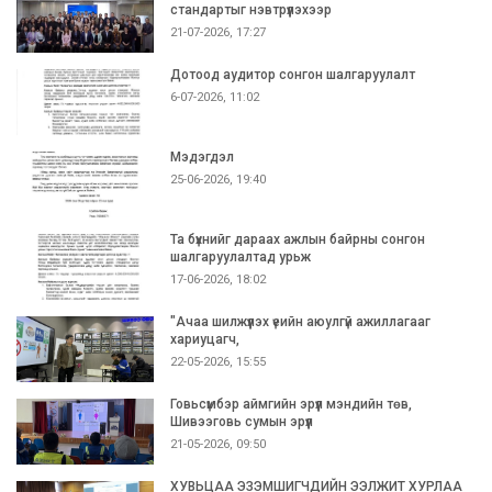
стандартыг нэвтрүүлэхээр
21-07-2026, 17:27
Дотоод аудитор сонгон шалгаруулалт
6-07-2026, 11:02
Мэдэгдэл
25-06-2026, 19:40
Та бүхнийг дараах ажлын байрны сонгон
шалгаруулалтад урьж
17-06-2026, 18:02
"Ачаа шилжүүлэх үеийн аюулгүй ажиллагааг
хариуцагч,
22-05-2026, 15:55
Говьсүмбэр аймгийн эрүүл мэндийн төв,
Шивээговь сумын эрүүл
21-05-2026, 09:50
ХУВЬЦАА ЭЗЭМШИГЧДИЙН ЭЭЛЖИТ ХУРЛАА