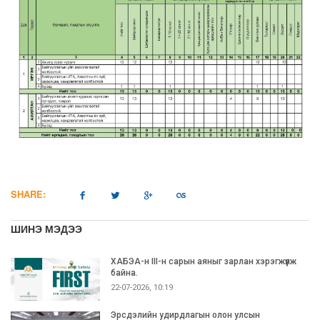
SHARE:
ШИНЭ МЭДЭЭ
ХАБЭА-н III-н сарын аяныг зарлан хэрэгжүүлж
байна.
22-07-2026, 10:19
Эрсдэлийн удирдлагын олон улсын