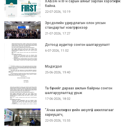
ХАБЭА-н III-н сарын аяныг зарлан хэрэгжүүлж
байна.
22-07-2026, 10:19
Эрсдэлийн удирдлагын олон улсын
стандартыг нэвтрүүлэхээр
21-07-2026, 17:27
Дотоод аудитор сонгон шалгаруулалт
6-07-2026, 11:02
Мэдэгдэл
25-06-2026, 19:40
Та бүхнийг дараах ажлын байрны сонгон
шалгаруулалтад урьж
17-06-2026, 18:02
"Ачаа шилжүүлэх үеийн аюулгүй ажиллагааг
хариуцагч,
22-05-2026, 15:55