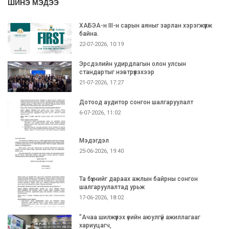
ШИНЭ МЭДЭЭ
ХАБЭА-н III-н сарын аяныг зарлан хэрэгжүүлж
байна.
22-07-2026, 10:19
Эрсдэлийн удирдлагын олон улсын
стандартыг нэвтрүүлэхээр
21-07-2026, 17:27
Дотоод аудитор сонгон шалгаруулалт
6-07-2026, 11:02
Мэдэгдэл
25-06-2026, 19:40
Та бүхнийг дараах ажлын байрны сонгон
шалгаруулалтад урьж
17-06-2026, 18:02
"Ачаа шилжүүлэх үеийн аюулгүй ажиллагааг
хариуцагч,