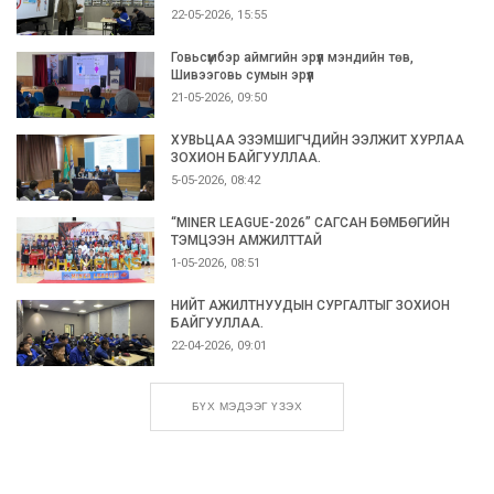
22-05-2026, 15:55
Говьсүмбэр аймгийн эрүүл мэндийн төв,
Шивээговь сумын эрүүл
21-05-2026, 09:50
ХУВЬЦАА ЭЗЭМШИГЧДИЙН ЭЭЛЖИТ ХУРЛАА
ЗОХИОН БАЙГУУЛЛАА.
5-05-2026, 08:42
“MINER LEAGUE-2026” САГСАН БӨМБӨГИЙН
ТЭМЦЭЭН АМЖИЛТТАЙ
1-05-2026, 08:51
НИЙТ АЖИЛТНУУДЫН СУРГАЛТЫГ ЗОХИОН
БАЙГУУЛЛАА.
22-04-2026, 09:01
БҮХ МЭДЭЭГ ҮЗЭХ