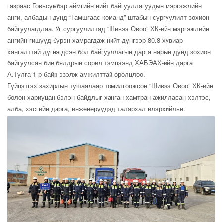
газраас Говьсүмбэр аймгийн нийт байгууллагуудын мэргэжлийн
анги, албадын дунд “Гамшгаас команд” штабын сургуулилт зохион
байгуулагдлаа. Уг сургуулилтад “Шивээ Овоо” ХК-ийн мэргэжлийн
ангийн гишүүд бүрэн хамрагдаж нийт дүнгээр 80.8 хувиар
хангалттай дүгнэгдсэн бол байгууллагын дарга нарын дунд зохион
байгуулсан бие бялдрын сорил тэмцээнд ХАБЭАХ-ийн дарга
А.Тулга 1-р байр эзэлж амжилттай оролцлоо.
Гүйцэтгэх захирлын тушаалаар томилгоожсон “Шивээ Овоо” ХК-ийн
болон хариуцан бэлэн байдлыг ханган хамтран ажилласан хэлтэс,
алба, хэсгийн дарга, инженерүүдэд талархал илэрхийлье.