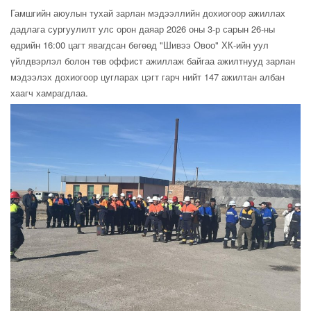
Гамшгийн аюулын тухай зарлан мэдээллийн дохиогоор ажиллах
дадлага сургуулилт улс орон даяар 2026 оны 3-р сарын 26-ны
өдрийн 16:00 цагт явагдсан бөгөөд "Шивээ Овоо" ХК-ийн уул
үйлдвэрлэл болон төв оффист ажиллаж байгаа ажилтнууд зарлан
мэдээлэх дохиогоор цугларах цэгт гарч нийт 147 ажилтан албан
хаагч хамрагдлаа.