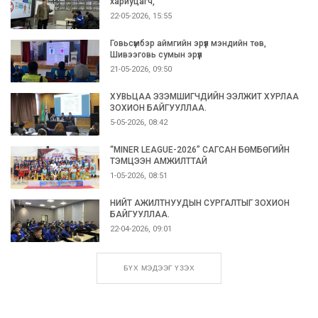
хариуцагч,
22-05-2026, 15:55
Говьсүмбэр аймгийн эрүүл мэндийн төв,
Шивээговь сумын эрүүл
21-05-2026, 09:50
ХУВЬЦАА ЭЗЭМШИГЧДИЙН ЭЭЛЖИТ ХУРЛАА
ЗОХИОН БАЙГУУЛЛАА.
5-05-2026, 08:42
“MINER LEAGUE-2026” САГСАН БӨМБӨГИЙН
ТЭМЦЭЭН АМЖИЛТТАЙ
1-05-2026, 08:51
НИЙТ АЖИЛТНУУДЫН СУРГАЛТЫГ ЗОХИОН
БАЙГУУЛЛАА.
22-04-2026, 09:01
БҮХ МЭДЭЭГ ҮЗЭХ