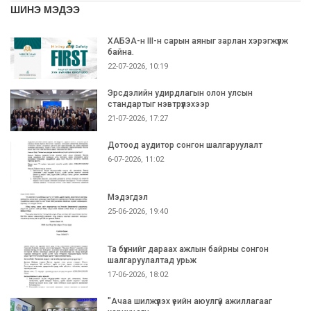
ШИНЭ МЭДЭЭ
ХАБЭА-н III-н сарын аяныг зарлан хэрэгжүүлж
байна.
22-07-2026, 10:19
Эрсдэлийн удирдлагын олон улсын
стандартыг нэвтрүүлэхээр
21-07-2026, 17:27
Дотоод аудитор сонгон шалгаруулалт
6-07-2026, 11:02
Мэдэгдэл
25-06-2026, 19:40
Та бүхнийг дараах ажлын байрны сонгон
шалгаруулалтад урьж
17-06-2026, 18:02
"Ачаа шилжүүлэх үеийн аюулгүй ажиллагааг